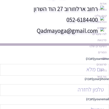
אודות
רחוב ארלוזורוב 27 הוד השרון
הסטודיו
קצת עלינו
052-6184400
המלצות
שיעורים
Qadmayoga@gmail.com
לוח שיעורים
סדנאות
השיעורים שלנו
המורים
בלוג
yourname
(חובה)
סרטונים
גלריה
צור קשר
yourphone
(חובה)
youremail
(חובה)