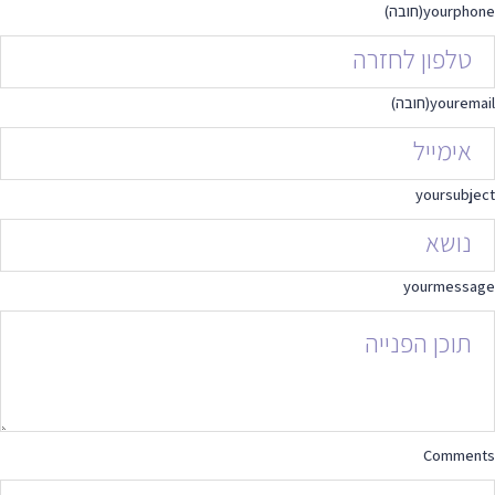
yourphone
(חובה)
youremail
(חובה)
yoursubject
yourmessage
Comments