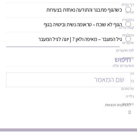
דף הבית
כשהגוף מתבגר והתודעה נאחזת בצעירוּת
אודות
הסטודיו
הגוף לא שוכח – טראומה נשית וביטויה בגוף
קצת עלינו
המלצות
גיל המעבר – מאיפה ולאן ? | יוגה לגיל המעבר
שיעורים
לוח שיעורים
חיפוש
סדנאות
השיעורים שלנו
המורים
בלוג
סרטונים
גלריה
צור קשר
לא נמצאו תוצאות.