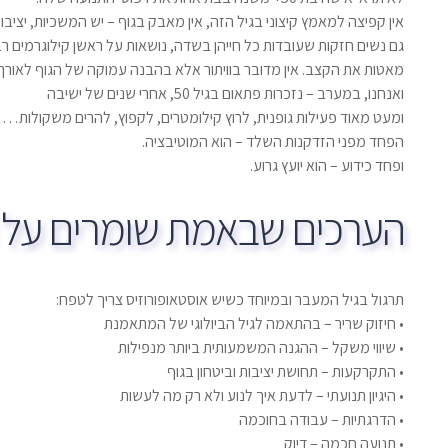
אין קפיצה למאמץ קיצוני בגיל הזה, אין מאבק בגוף – יש המשכיות, יציבו
גם נשים חזקות שעובדות כל חייהן בשדה, נושאות על ראשן קילוגרמים רבי
מאטות את הקצב. אין מדובר בוויתור אלא בהבנה עמוקה של הגוף לאורך 
ואנחנו, במערב – נזכרות פתאום בגיל 50, אחרי שנים של ישיבה
ומעט מאוד פעילות גופנית, לרוץ קילומטרים, לקפוץ, להרים משקולות…
הפחד מפני הזדקנות השלד – הוא המוטיבציה.
ופחד כידוע – הוא יועץ גרוע.
הערכים שבאמת שומרים על ה
תרגול בגיל המעבר ובמיוחד כשיש אוסטאופורוזיס צריך לטפח:
• חיזוק שריר – בהתאמה לגיל הביולוגי של המתאמנת
• שיווי משקל – ההגנה המשמעותית ביותר מנפילות
• התקרקעות – תחושת יציבות וביטחון בגוף
• היגיון תנועתי – לדעת איך לנוע ולא רק מה לעשות
• הדרגתיות – עבודה בחוכמה
• תנועה חכמה – דיוק