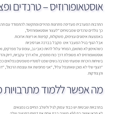
אוסטאופורוזיס – טרנדים ופצ
התרבות המערבית מעדיפה פתרונות מהירים ומתקשה להתמודד עם תהלי
כך נולדים טרנדים שמבטיחים “לעצור אוסטאופורוזיס”,
באמצעות אימונים עצימים, משקולות, קפיצות או ריצות ארוכות.
אבל הגוף בגיל המעבר אינו מקבל בברכה אגרסיביות
כשהאימון לא מותאם, המחיר עלול להיות כאבי גב, עומס על מפרקים, וא
אוסטאופורוזיס לא מטופלת דרך כוח מתפרץ, אלא דרך עקביות, דיוק והדר
בשיחות היכרות שמעתי מהרבה נשים שפנו לסטדיו משפטים נפלאים כמו 
“הגוף שלי לא מוכן שאתנפל עליו”, “אני מחפשת את עוצמת הרכות”, “דרוש
והן צודקות.
מה אפשר ללמוד מתרבויות מ
בתרבויות שבטיות יש כבוד עמוק לגיל ולשלב החיים בו נמצאים.
לא תראי אישה בת 50+ משנה בבת אחת את דפוסי התנועה שלה.