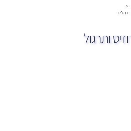
דע.
ם הללו –
זיס ותרגול