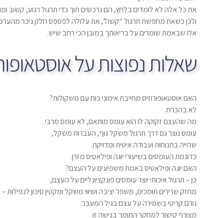
את כל אלה לא לומדים בלחץ, הם נרכשים תוך כדי תרגול רגוע, קשוב ומו
ולכן כשאת מחפשת תרגול “קשה”, את עלולה לפספס חלק ניכר מהערכי
אלו שבאמת שומרים על בריאותך במובן הכי רחב שיש.
שאלות נפוצות על אוסטאופורו
האם אוסטאופורוזיס מחייבת אימוני כוח עם משקולות?
לא בהכרח.
מה שהעצם זקוקה לו הוא עומס מותאם, לא עומס מרבי.
עומס נוצר גם דרך תרגול משקל גוף, העברות משקל,
שהייה בתנוחות ועבודה איטית ומדויקת.
כדוגמת העומסים בשיעורי יוגה ופילאטיס מזרן.
האם יוגה ופילאטיס באמת משפיעים על העצם?
כן – תרגול איכותי יוצר עומסים פונקציונליים על העצם,
מחזק שרירים תומכים, משפר יציבה ושיווי משקל ומקטין סיכון לנפילות –
גורם קריטי בשמירה על עצם בגיל המעבר.
מצורף קישור למחקר התומך בגישה זו