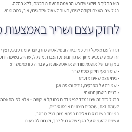
היא תהליך פיזיולוגי שדורש התאמה תנועתית חכמה, ללא בהלה.
בגיל שבו העצם זקוקה לגירוי, חשוב לשאול איזה גירוי, איך, כמה ומתי.
לחזק עצם ושריר באמצעות 
תרגול עם משקל גוף, כמו ביוגה ובפילאטיס מזרן, יוצר עומס טבעי, רציף
זהו עומס שמגיע מתוך ארגון תנועתי, העברת משקל, שהייה, נשימה ויחסי
במקרים של אוסטאופורוזיס או אוסטאופניה, עבודה כזו מאפשרת:
• שימור ואף חיזוק מסת שריר
• גירוי עצם שאינו מזעזע
• שמירה על מפרקים, גידים ורצפת אגן
• בניית ביטחון תנועתי
תרגול כזה זה אינו נמדד לפי מדדים כמו קל או קשה – אלא לפי התאמה וד
לעומת זאת, עומסים חיצוניים אינטנסיביים,
במיוחד כשנכנסים אליהם בפתאומיות בגיל מבוגר,
עשויים להעמיס על הגוף שלא רגיל לכך, ולגרום לפציעות.