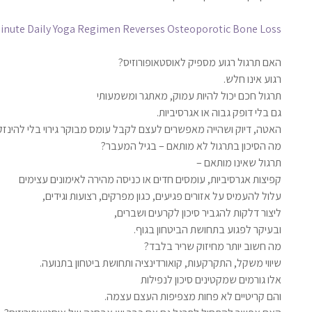
inute Daily Yoga Regimen Reverses Osteoporotic Bone Loss
האם תרגול רגוע מספיק לאוסטאופורוזיס?
רגוע אינו חלש.
תרגול חכם יכול להיות עמוק, מאתגר ומשמעותי
גם בלי דופק גבוה או אגרסיביות.
האטה, דיוק ושהייה מאפשרים לעצם לקבל עומס מבוקר גירוי בלי להינזק
מה הסיכון בתרגול לא מותאם – בגיל המעבר?
תרגול שאינו מותאם –
קפיצות אגרסיביות, עומסים חדים או כניסה מהירה לאימונים עצימים
עלול להעמיס על אזורים פגיעים, כגון מפרקים, רצועות וגידים,
ליצור דלקות להגביר סיכון לקרעים ושברים,
ובעיקר לפגוע בתחושת הביטחון בגוף.
מה חשוב יותר מחיזוק שריר בלבד?
שיווי משקל, התקרקעות, קואורדינציה ותחושת ביטחון בתנועה.
אלו גורמים שמקטינים סיכון לנפילות
והם קריטיים לא פחות מצפיפות העצם עצמה.