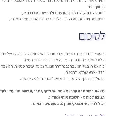
האם אפשר להתחיל לתרגל גם אם כבר יש אבחנה של אוסטאופורוזיס?
כן, ואף רצוי.
התחלה נכונה, הדרגתית ומודעת יכולה לשפר איכות חיים,
חוסן גופני ותחושת מסוגלות – בלי להכניס את הגוף למאבק מיותר.
לסיכום
אוסטאופורוזיס אינה מחלה, ואינה תחילת המלחמה שלך בשעון של הגוף
אלא הזמנה להתבגר יחד איתה מתוך כבוד הדדי וחמלה.
כוח אמיתי בגיל המעבר נבנה דרך תנועה נכונה, יציבה פנימית והקשבה 
כלל אצבע שכדאי להפנים:
תרגול נבון ונכון יהיה תמיד זה שאינו “נגד הגוף” אלא בעדו.
מצאת בפוסט זה ערך? אשמח שתשתף/י חבר/ה שהפוסט עשוי לעזור
תגובה לפוסט – תשמח אותי מאוד (:
יכול להיות שתמצא/י עניין גם בפוסטים הבאים :
גיל המעבר – מאיפה ולאן ?