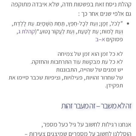
קהלת ניסח זאת בפשטות חדה, שלא איבדה מתוקפה
גם אלפי שנים אחר כך :
”לַכֹּל, זְמָן; וְעֵת לְכָל-חֵפֶץ, תַּחַת הַשָּׁמָיִם. עֵת לָלֶדֶת,
וְעֵת לָמוּת; עֵת לָטַעַת, וְעֵת לַעֲקוֹר נָטוּעַ.“
(
קהלת ג
,
פסוקים
א
–
ב
לא כל זמן הוא זמן של צמיחה
לא כל עת מבקשת עוד התרחבות והחזקה.
יש זמנים של שהייה, התבוננות
של שחרור זהויות, פעילויות, וציפיות שכבר סיימו את
תפקידן.
זה לא משבר – זה מעבר זהות
אנחנו רגילות לחשוב על גיל כעל מספר,
הוסללנו לחשוב על מספרים שמיצגים צעירוּת –