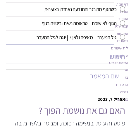
דף הבית
כשהגוף מתבגר והתודעה נאחזת בצעירוּת
אודות
הסטודיו
הגוף לא שוכח – טראומה נשית וביטויה בגוף
קצת עלינו
המלצות
גיל המעבר – מאיפה ולאן ? | יוגה לגיל המעבר
שיעורים
לוח שיעורים
חיפוש
סדנאות
השיעורים שלנו
המורים
בלוג
סרטונים
גלריה
אפריל 7, 2023
צור קשר
האם גם את נושמת הפוך ?
פוסט זה עוסק בנשימה הפוכה, ומנוסח בלשון נקבה