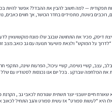
רות תפקודית — למה חשוב להבין את ההבדל? אפשר להיות בכושר
ם, רוכבים בשטח, מתמידים בחדר הכושר, אך חווים כאבים, נו
יצת דיסק, מכיר את התחושה שבגב שלו מונח מוקשושאין לדע
לדרוך על המוקש” ולצאת משיעור תנועה עם גב כואב.מצב זה
בלב, עצב, קשיי נשימה, קשיי עיכול, הפרעות שינה, התקפי חר
ת את המלחמה שברקע . בכל יום אנו נכנסות לסטודיו עם שלל
 שאורח חיים יושבני יוצר תשתית שגורמת לכאבי גב , הקרנת 
ו היא “לעשות ספורט” אז עשית ספורט והגב התחיל לכאוב אפי