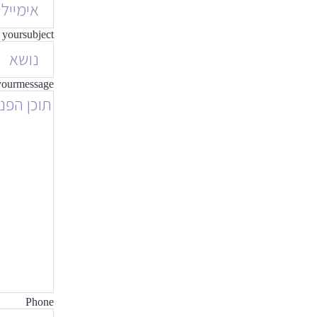
yoursubject
yourmessage
Phone