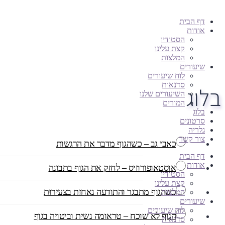
דף הבית
אודות
הסטודיו
קצת עלינו
המלצות
שיעורים
לוח שיעורים
סדנאות
בלוג
השיעורים שלנו
המורים
בלוג
סרטונים
גלריה
צור קשר
כאבי גב – כשהגוף מדבר את הרגשות
דף הבית
אודות
אוסטאופורוזיס – לחזק את הגוף בתבונה
הסטודיו
קצת עלינו
כשהגוף מתבגר והתודעה נאחזת בצעירוּת
המלצות
שיעורים
לוח שיעורים
הגוף לא שוכח – טראומה נשית וביטויה בגוף
סדנאות