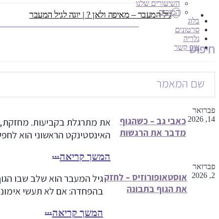
השיעורים שלנו
המורים
גיל המעבר – מאיפה ולאן ? | יוגה לגיל המעבר
בלוג
סרטונים
גלריה
חיפוש
צור קשר
פברואר
14, 2026
כאבי גב – כשהגוף
את מתרגלת בקביעות. מחזקת, מ
מדבר את הרגשות
האינסטינקט הראשוני הוא לחפש
המשך קריאה
פברואר
2, 2026
אוסטאופורוזיס – לחזק
גיל המעבר הוא שלב שבו הגו
את הגוף בתבונה
בהפחדה: אם לא תעשי אימוני 
המשך קריאה