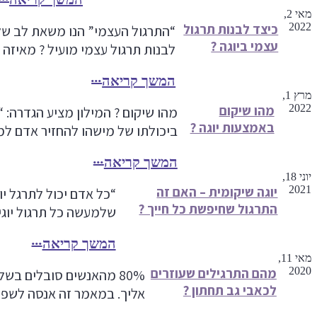
מאי 2,
2022
כיצד לבנות תרגול
“התרגול העצמי” הנו משאת לב של
עצמי ביוגה ?
לבנות תרגול עצמי מועיל ? מאיזה 
המשך קריאה
מרץ 1,
2022
מהו שיקום
מהו שיקום ? המילון מציע הגדרה: “הַחְ
באמצעות יוגה ?
ביכולתו של מישהו להחזיר אדם למ
המשך קריאה
יוני 18,
2021
יוגה שיקומית – האם זה
“כל אדם יכול לתרגל יו
התרגול שחיפשת כל חייך ?
שלמעשה כל תרגול יוגי
המשך קריאה
מאי 11,
2020
מהם התרגילים שעוזרים
80% מהאנשים סובלים ב
לכאבי גב תחתון ?
אליך. במאמר זה אנסה לשפוך