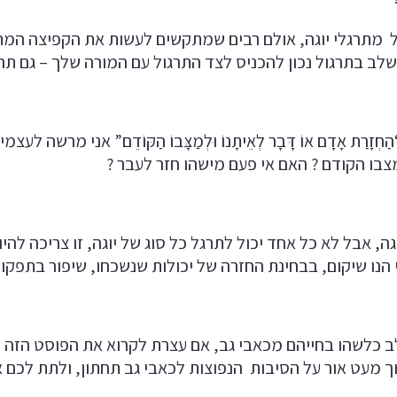
 מתרגלי יוגה, אולם רבים שמתקשים לעשות את הקפיצה המתב
שלב בתרגול נכון להכניס לצד התרגול עם המורה שלך – גם תר
זָרַת אָדָם אוֹ דָּבָר לְאֵיתָנוֹ וּלְמַצָּבוֹ הַקּוֹדֵם” אני מ
צבו הקודם ? האם אי פעם מישהו חזר לעבר ?
גה, אבל לא כל אחד יכול לתרגל כל סוג של יוגה, זו צריכה להי
 הנו שיקום, בבחינת החזרה של יכולות שנשכחו, שיפור בתפקו
שלב כלשהו בחייהם מכאבי גב, אם עצרת לקרוא את הפוסט הזה
 מעט אור על הסיבות הנפוצות לכאבי גב תחתון, ולתת לכם 