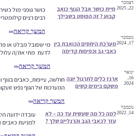
דצמבר
22, 2025
חיית כושר אבל הגוף כואב
כושר גופני מול כשי
קבוע ? זה הפוסט בשבילך
רבים רצים קילומטרי
המשך קריאה
נובמבר
17, 2024
מערכת היחסים הכואבת בין
מי שסובל מבלט או פר
כאבי גב וכפיפות קדימה
לדעת מתי את/ה עלול “
המשך קריאה
ינואר
16,
ארגז כלים לתרגול יוגה
חולשה, עייפות, כאבים בגוף ו
2024
משקם בימים קשים
המערכות של הגוף נפש זועקו
המשך קריאה
נובמבר
14, 2022
למה כל מה שעשית עד כה – לא
עובדה ידועה היא
עזר לכאבי הגב והרגליים שלך ?
למניעת כאבים אל
המשך קריאה